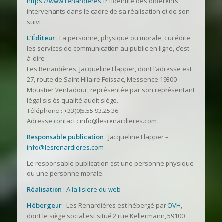
https://www.renardieres.fr
l’identité des différents
intervenants dans le cadre de sa réalisation et de son
suivi :
L’Éditeur
: La personne, physique ou morale, qui édite
les services de communication au public en ligne, c’est-
à-dire :
Les Renardières, Jacqueline Flapper, dont l’adresse est
27, route de Saint Hilaire Foissac, Messence 19300
Moustier Ventadour, représentée par son représentant
légal sis ès qualité audit siège.
Téléphone : +33(0)5.55.93.25.36
Adresse contact : info@lesrenardieres.com
Responsable publication
: Jacqueline Flapper –
info@lesrenardieres.com
Le responsable publication est une personne physique
ou une personne morale.
Réalisation
:
A la lisiere du web
Hébergeur
: Les Renardières est hébergé par
OVH
,
dont le siège social est situé 2 rue Kellermann, 59100